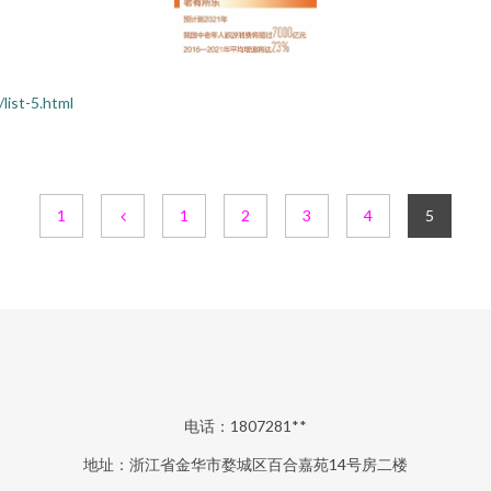
st-5.html
1
1
2
3
4
5
电话：1807281**
地址：浙江省金华市婺城区百合嘉苑14号房二楼