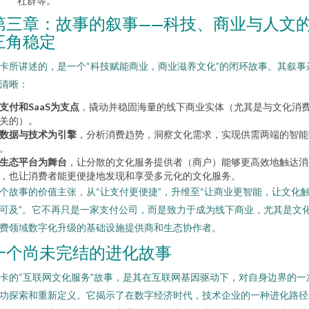
社群等。
第三章：故事的叙事——科技、商业与人文
三角稳定
卡所讲述的，是一个“科技赋能商业，商业滋养文化”的闭环故事。其叙事
清晰：
支付和SaaS为支点
，撬动并稳固海量的线下商业实体（尤其是与文化消
关的）。
数据与技术为引擎
，分析消费趋势，洞察文化需求，实现供需两端的智能
。
生态平台为舞台
，让分散的文化服务提供者（商户）能够更高效地触达消
，也让消费者能更便捷地发现和享受多元化的文化服务。
个故事的价值主张，从“让支付更便捷”，升维至“让商业更智能，让文化
可及”。它不再只是一家支付公司，而是致力于成为线下商业，尤其是文
费领域数字化升级的基础设施提供商和生态协作者。
一个尚未完结的进化故事
卡的“互联网文化服务”故事，是其在互联网基因驱动下，对自身边界的一
功探索和重新定义。它揭示了在数字经济时代，技术企业的一种进化路径