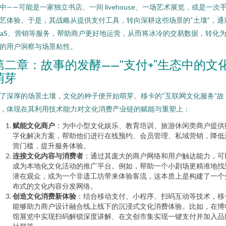
中——可能是一家独立书店、一间 livehouse、一场艺术展览，或是一次
艺体验。于是，其战略从提供支付工具，转向深耕这些场景的“土壤”，通
aaS、营销等服务，帮助商户更好地运营，从而将冰冷的交易数据，转化
的用户洞察与场景粘性。
第二章：故事的发酵——“支付+”生态中的文
萌芽
了深厚的场景土壤，文化的种子便开始萌芽。移卡的“互联网文化服务”故
，体现在其利用技术能力对文化消费产业链的赋能与重塑上：
赋能文化商户
：为中小型文化娱乐、教育培训、旅游休闲类商户提供
字化解决方案，帮助他们进行在线预约、会员管理、私域营销，降低
营门槛，提升服务体验。
连接文化内容与消费者
：通过其庞大的商户网络和用户触达能力，可
成为本地化文化活动的推广平台。例如，帮助一个小剧场更精准地找
潜在观众，或为一个非遗工坊带来体验客流，这本质上是构建了一个
布式的文化内容分发网络。
创造文化消费新体验
：结合移动支付、小程序、扫码互动等技术，移
能够助力商户设计融合线上线下的沉浸式文化消费体验。比如，在博
馆展览中实现扫码解锁深度讲解、在文创市集实现一键支付并加入品