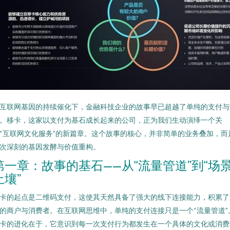
互联网基因的持续催化下，金融科技企业的故事早已超越了单纯的支付与
。移卡，这家以支付为基石成长起来的公司，正为我们生动演绎一个关
“互联网文化服务”的新篇章。这个故事的核心，并非简单的业务叠加，而
次深刻的基因发酵与价值重构。
第一章：故事的基石——从“流量管道”到“场
土壤”
卡的起点是二维码支付，这使其天然具备了强大的线下连接能力，积累了
的商户与消费者。在互联网思维中，单纯的支付连接只是一个“流量管道”
卡的进化在于，它意识到每一次支付行为都发生在一个具体的文化或消费