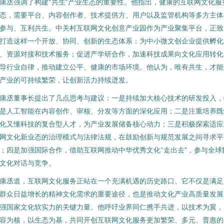
康丞强调了构建“共生”产业生态的重要性。他指出，健康的互联网文化服
态，需要平台、内容创作者、技术提供方、用户以及监管机构等多方主体
参与、互利共生。中关村互联网文化创意产业园作为产业聚集平台，正致
打造这样一个开放、协同、创新的生态体系：为中小微文创企业提供孵化
、资源对接和技术服务；促进产学研合作，加速科技成果向文化应用转化
导行业自律，推动建立公平、健康的市场环境。他认为，唯有共生，才能
产业的可持续繁荣，让创新活力持续迸发。
康丞董事长提出了几点思考与建议：一是持续加大核心技术的研发投入，
是人工智能在内容创作、审核、分发等方面的深化应用；二是注重培养既
化又懂科技的复合型人才，为产业发展储备核心动力；三是积极探索适应
网文化新业态的治理模式与法律法规，在鼓励创新与规范发展之间寻求平
；四是加强国际合作，借助互联网推动中华优秀文化“走出去”，参与全球
文化对话与竞争。
康丞道，互联网文化服务正站在一个充满机遇的历史路口。它不仅是满足
群众日益增长的精神文化需求的重要途径，也是推动文化产业高质量发展
强国家文化软实力的关键力量。他呼吁业界同仁携手共进，以技术为翼，
容为核，以生态为基，共同开创互联网文化服务更加繁荣、多元、普惠的